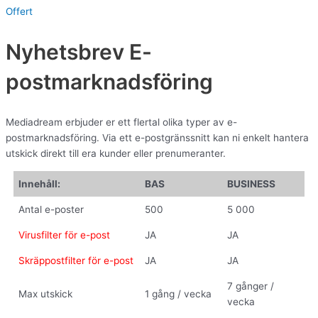
Offert
Nyhetsbrev E-
postmarknadsföring
Mediadream erbjuder er ett flertal olika typer av e-
postmarknadsföring. Via ett e-postgränssnitt kan ni enkelt hantera
utskick direkt till era kunder eller prenumeranter.
Innehåll:
BAS
BUSINESS
Antal e-poster
500
5 000
Virusfilter för e-post
JA
JA
Skräppostfilter för e-post
JA
JA
7 gånger /
Max utskick
1 gång / vecka
vecka